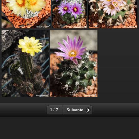
1 / 7
Suivante
-
Rejoindre le groupe Piwigo sur Facebook
-
Via
l'application Piwigo sur Facebook