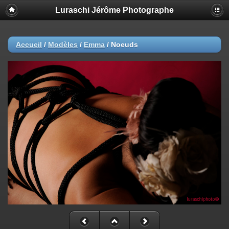
Luraschi Jérôme Photographe
Accueil
/
Modèles
/
Emma
/
Noeuds