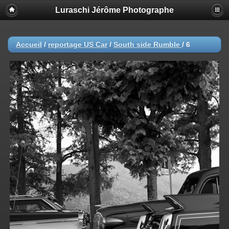
Luraschi Jérôme Photographe
Accueil
/
reportage US Car
/
South side Rumble
/
6